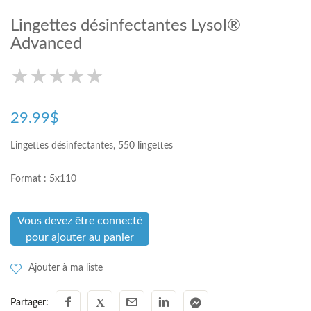
Lingettes désinfectantes Lysol®
Advanced
★
★
★
★
★
★
★
★
★
★
★
★
★
★
★
29.99$
Lingettes désinfectantes, 550 lingettes
Format : 5x110
Vous devez être connecté
pour ajouter au panier
Ajouter à ma liste
Partager: