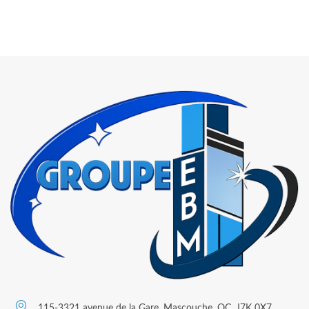
115-3321 avenue de la Gare, Mascouche, QC, J7K 0X7